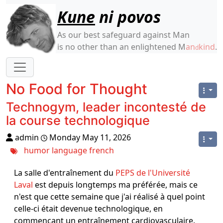
Site identity, navigation, etc.
Kune
ni povos
As our best safeguard against Man
is no other than an enlightened M
an
kind
.
d
Navigation and related functionality
No Food for Thought
Technogym, leader incontesté de
la course technologique
admin
Monday May 11, 2026
humor
language
french
La salle d'entraînement du
PEPS de l'Université
Laval
est depuis longtemps ma préférée, mais ce
n'est que cette semaine que j'ai réalisé à quel point
celle-ci était devenue technologique, en
commençant un entraînement cardiovasculaire.