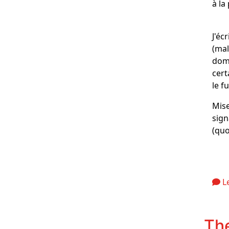
à la
J'éc
(mal
doma
cer
le f
Mise
sign
(qu
L
Th