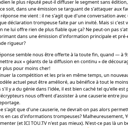
dien le plus réputé peut-il diffuser le segment sans éditi
ce soit, dans une émission se targuant de s'attaquer aux f
réponse me vient : il ne s'agit que d'une conversation avec u
ue déclaration trompeuse faite par un invité. Mais si c'est vra
n ne lui offre rien de plus fiable que ça? Ne peut-on pas s'a
primant dans une émission d'information principale et pré-
de rigueur?
éponse semble nous être offerte à la toute fin, quand ― à
ettre aux « géants de la diffusion en continu » de décourager
ir plus pour moins cher!
nuer la compétition et les prix en même temps, un nouveau
odèle actuel peut être amélioré, au bénéfice à tout le mo
 s'il y a du génie dans l'idée, il est bien caché tel qu'elle 
décrypteurs nous offrent d'assister à une causerie entre jou
eportage.
 ne s'agit que d'une causerie, ne devrait-on pas alors permett
ns en cas d'informations trompeuses? Malheureusement, 
enter (et ICI TOU.TV n'est pas mieux). N'est-ce pas là un 