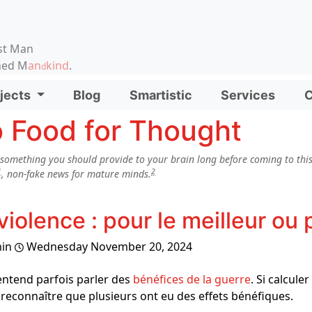
on, etc.
st Man
ened M
an
kind
.
d
d functionality and content
jects
Blog
Smartistic
Services
C
ionality (left side)
 Food for Thought
 something you should provide to your brain long before coming to this 
1
2
, non-fake news for mature minds.
violence : pour le meilleur ou 
in
Wednesday November 20, 2024
ntend parfois parler des
bénéfices de la guerre
. Si calcule
 reconnaître que plusieurs ont eu des effets bénéfiques.