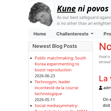
Site identity, navigati
Kune
ni povos
As our best safeguard again
is no other than an enlight
Navigation and relate
Home
Challenterests
Pro
More content and funct
No
Newest Blog Posts
Food is
Public matchmaking: South
serious
Korea experimenting to
boost reproduction
2026-06-23
La 
Technogym, leader
incontesté de la course
adm
technologique
On e
2026-05-11
doit
Social mediasymmetry: