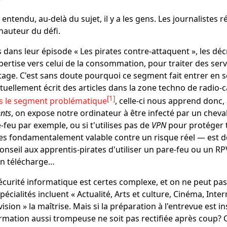
 entendu, au-delà du sujet, il y a les gens. Les journalistes r
 hauteur du défi.
 dans leur épisode « Les pirates contre-attaquent », les d
pertise vers celui de la consommation, pour traiter des ser
tage. C'est sans doute pourquoi ce segment fait entrer en 
tuellement écrit des articles dans la zone techno de radio-c
1
s le segment problématique
, celle-ci nous apprend donc,
ents
, on expose notre ordinateur à être infecté par un cheval
-feu par exemple, ou si t'utilises pas de
VPN
pour protéger t
es fondamentalement valable contre un risque réel ― est 
onseil aux apprentis-pirates d'utiliser un pare-feu ou un RP
on télécharge…
écurité informatique est certes complexe, et on ne peut pas
spécialités incluent « Actualité, Arts et culture, Cinéma, Int
vision » la maîtrise. Mais si la préparation à l'entrevue est 
rmation aussi trompeuse ne soit pas rectifiée après coup?