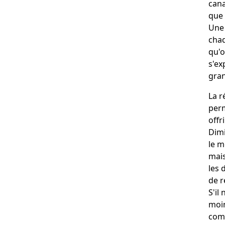
cana
que 
Une 
chaq
qu'o
s'ex
gran
La r
perm
offr
Dimi
le m
mais
les 
de r
S'il
moi
comm