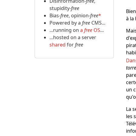
Disinformation-
free
,
stupidity-
free
Bien
Bias-
free
, opinion-
free
*
à la
Powered by a
free
CMS...
...running on
a
free
OS
...
Mais
...hosted on a server
d'ex
shared
for
free
pira
habi
Dan
torr
pare
cert
un c
qu'
La s
les 
Télé
info