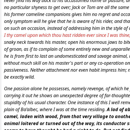
never find his way back to his accustomed home or pasture, an
no particular shyness to get over; Jack or Tom are all the same
his former cameline companions gives him no regret and occa
only symptom will he give that he is aware of his rider, and tha
on such an occasion, instead of addressing him in the style of
I thy camel upon which thou hast ridden ever since I was thine,
snaky neck towards his master, open his enormous jaws to bite
of groan, as if to complain of some entirely new and unparalle
he is from first to last an undomesticated and savage animal, 
without much skill on his master's part or any co-operation on
passiveness. Neither attachment nor even habit impress him;
be exactly wild.
One passion alone he possesses, namely revenge, of which he
carrying it out he shows an unexpected degree of far-thoughte
stupidity of his usual character. One instance of this I well re
plain of Ba’albec, where I was at the time residing.
A lad of a
camel, laden with wood, from that very village to another
animal loitered or turned out of the way, its conductor s