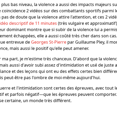
 plus bas niveau, la violence a aussi des impacts majeurs sur 
 coïncidence 2 vidéos sur des combattants sportifs parmi l
a pas de doute que la violence attire l'attention, et ces 2 vi
idéo descriptif de 11 minutes
(très vulgaire et approximatif
ur dominant montre que si subir de la violence lui a permis
ement échappées, elle a aussi coûté très cher dans son ca
gue entrevue de
Georges St-Pierre
par Guillaume Pley, il mon
ence, mais aussi le positif qu'elle peut amener.
 ma part, je m'estime très chanceux. D'abord que la violen
 mais aussi d'avoir subi assez d'intimidation et usé de juste
iance et des leçons qui ont eu des effets certes bien différ
is peut-être pas l'ombre de moi-même aujourd'hui.
uerre et l'intimidation sont certes des épreuves, avec tout
tif et parfois négatif―que les épreuves peuvent comporter
e certaine, un monde très différent.