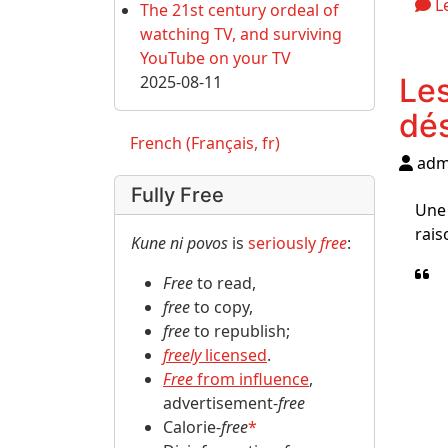
L
The 21st century ordeal of
watching TV, and surviving
YouTube on your TV
2025-08-11
Les
dés
French (Français, fr)
adm
Fully Free
Une 
rais
Kune ni povos
is
seriously
free
:
Free
to read,
free
to copy,
free
to republish;
freely
licensed
.
Free
from influence
,
advertisement-
free
Calorie-
free
*