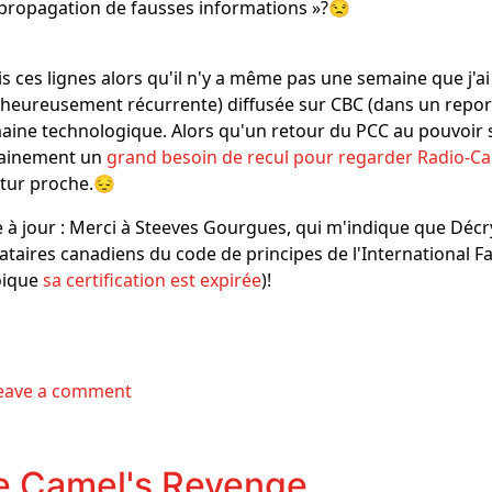
 propagation de fausses informations »?😒
ris ces lignes alors qu'il n'y a même pas une semaine que j
heureusement récurrente) diffusée sur CBC (dans un report
ine technologique. Alors qu'un retour du PCC au pouvoir s
tainement un
grand besoin de recul pour regarder Radio-C
utur proche.😔
 à jour : Merci à Steeves Gourgues, qui m'indique que Décr
ataires canadiens du code de principes de l'International 
oique
sa certification est expirée
)!
eave a comment
e Camel's Revenge