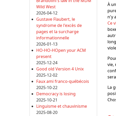
Brandolini's law in the MDM
À un
Wild West
pure
2026-04-12
n'y 
Gustave Flaubert, le
Ce v
syndrome de l'excès de
boxe
pages et la surcharge
autr
informationnelle
lon
2026-01-13
viol
HO-HO-HOpen your ACM
present
Pour
2025-12-24
vie,
Good old Version 4 Unix
conf
2025-12-02
sera
Faux ami franco-québécois
La g
2025-10-22
posi
Democracy is losing
Chos
2025-10-21
Linguisme et chauvinisme
2025-08-20